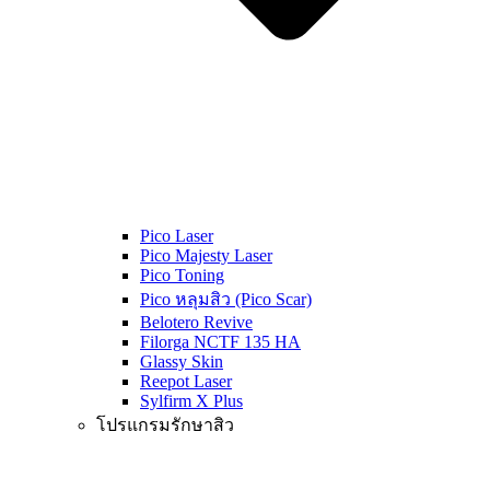
Pico Laser
Pico Majesty Laser
Pico Toning
Pico หลุมสิว (Pico Scar)
Belotero Revive
Filorga NCTF 135 HA
Glassy Skin
Reepot Laser
Sylfirm X Plus
โปรแกรมรักษาสิว