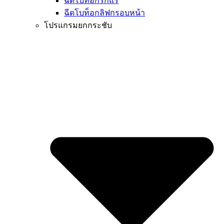
ฉีดโบท็อกรักแร้
ฉีดโบท็อกลิฟกรอบหน้า
โปรแกรมยกกระชับ