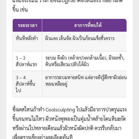
แช่แข็งไขมัน ร่างกายจึงมีปฏิกิริยาตอบสนองบางอย่างเกิด
ขึ้น เช่น
ระยะเวลา
อาการที่พบได้
ทันทีหลังทำ
ผิวแดง เย็นจัด ผิวเป็นก้อนแข็งชั่วคราว
ป
1 – 2
ระบม ตึงผิว (คล้ายปวดกล้ามเนื้อ), มีรอยช้ำ,
สัปดาห์แรก
คันหรือเสียวแปล๊บใต้ผิว
3 – 4
อาการระบมหายสนิท แต่อาจยังรู้สึกชาผิวอ่อน ๆ
ด
สัปดาห์ขึ้น
หลงเหลืออยู่
ไป
ซึ่งเคสไหนถ้าทำ Coolsculpting ไปแล้วมีอาการปวดรุนแรง
ขึ้นจนทนไม่ไหว ผิวหนังพุพองเป็นตุ่มน้ำคล้ายโดนหิมะกัด
หรือผ่านไปหลายเดือนแล้วผิวหนังผิดปกติ ควรรีบกลับมา
เพื่อตรวจเช็กอย่างละเอียดทันที