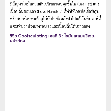
มีปัญหาไขมันส่วนเกินบริเวณขอบชุดชั้นใน (Bra Fat) และ
เนื้อปลิ้นขอบเอว (Love Handles) ที่ทำให้เวลาใส่เสื้อรัดรูป
หรือสปอร์ตบราแล้วดูไม่มั่นใจ ซึ่งหลังทำไปแล้วในสัปดาห์ที่
8 จะเห็นว่าห่วงยางรอบเอวและเนื้อปลิ้นใต้บราลดลง
รีวิว Coolsculpting เคสที่ 3 : ไขมันสะสมบริเวณ
หน้าท้อง