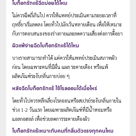
โบท็อกรักแร้ฉีดบ่อยได้ไหม
ไม่ควรฉีดถี่เกินไป ควรให้แพทย์ประเมินตามระยะเวลาที่
ฤทธิ์ยาเริ่มลดลง โดยทั่วไปมักเว้นหลายเดือน เพื่อให้เหมาะ
กับการตอบสนองของร่างกายและลดความเสี่ยงต่อการดื้อยา
ผิวแพ้ง่ายฉีดโบท็อกรักแร้ได้ไหม
บางรายสามารถทำได้ แต่ควรให้แพทย์ประเมินสภาพผิว
ก่อน โดยเฉพาะคนที่มีผื่น แผล ระคายเคือง หรือแพ้
ผลิตภัณฑ์ระงับกลิ่นกายบ่อย ๆ
หลังฉีดโบท็อกรักแร้ ใช้โรลออนได้เมื่อไหร่
โดยทั่วไปควรหลีกเลี่ยงโรลออนหรือสเปรย์ระงับกลิ่นกายใน
ช่วง 1-2 วันแรก โดยเฉพาะผลิตภัณฑ์ที่มีน้ำหอมหรือ
แอลกอฮอล์ เพื่อช่วยลดการระคายเคืองผิว
โบท็อกรักแร้เหมาะกับคนที่กลิ่นตัวแรงทุกคนไหม