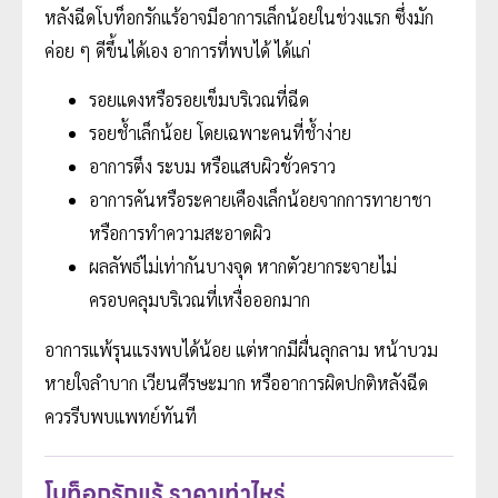
หลังฉีดโบท็อกรักแร้อาจมีอาการเล็กน้อยในช่วงแรก ซึ่งมัก
ค่อย ๆ ดีขึ้นได้เอง อาการที่พบได้ ได้แก่
รอยแดงหรือรอยเข็มบริเวณที่ฉีด
รอยช้ำเล็กน้อย โดยเฉพาะคนที่ช้ำง่าย
อาการตึง ระบม หรือแสบผิวชั่วคราว
อาการคันหรือระคายเคืองเล็กน้อยจากการทายาชา
หรือการทำความสะอาดผิว
ผลลัพธ์ไม่เท่ากันบางจุด หากตัวยากระจายไม่
ครอบคลุมบริเวณที่เหงื่อออกมาก
อาการแพ้รุนแรงพบได้น้อย แต่หากมีผื่นลุกลาม หน้าบวม
หายใจลำบาก เวียนศีรษะมาก หรืออาการผิดปกติหลังฉีด
ควรรีบพบแพทย์ทันที
โบท็อกรักแร้ ราคาเท่าไหร่