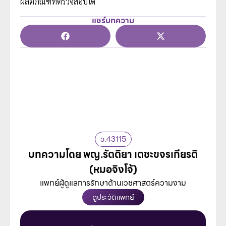
ผลิตภัณฑ์ที่ตรวจสอบได้
แชร์บทความ
ว.43115
บทความโดย พญ.รัตติยา เตชะขจรเกียรติ
(หมอจิงโจ้)
แพทย์ผู้ดูแลการรักษาด้านเวชศาสตร์ความงาม
ดูประวัติแพทย์