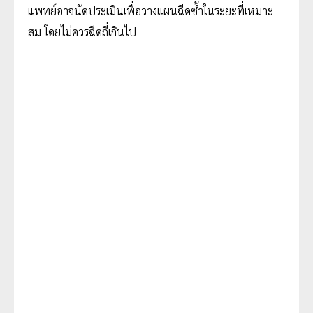
แพทย์อาจนัดประเมินเพื่อวางแผนฉีดซ้ำในระยะที่เหมาะ
สม โดยไม่ควรฉีดถี่เกินไป