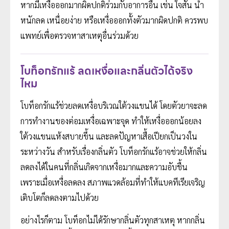
หากมีเหงื่อออกมากผิดปกติร่วมกับอาการอื่น เช่น ใจสั่น น้ำ
หนักลด เหนื่อยง่าย หรือเหงื่อออกทั้งตัวมากผิดปกติ ควรพบ
แพทย์เพื่อตรวจหาสาเหตุอื่นร่วมด้วย
โบท็อกรักแร้ ลดเหงื่อและกลิ่นตัวได้จริง
ไหม
โบท็อกรักแร้ช่วยลดเหงื่อบริเวณใต้วงแขนได้ โดยตัวยาจะลด
การทำงานของต่อมเหงื่อเฉพาะจุด ทำให้เหงื่อออกน้อยลง
ใต้วงแขนแห้งสบายขึ้น และลดปัญหาเสื้อเปียกเป็นวงใน
ระหว่างวัน สำหรับเรื่องกลิ่นตัว โบท็อกรักแร้อาจช่วยให้กลิ่น
ลดลงได้ในคนที่กลิ่นเกิดจากเหงื่อมากและความอับชื้น
เพราะเมื่อเหงื่อลดลง สภาพแวดล้อมที่ทำให้แบคทีเรียเจริญ
เติบโตก็ลดลงตามไปด้วย
อย่างไรก็ตาม โบท็อกไม่ได้รักษากลิ่นตัวทุกสาเหตุ หากกลิ่น