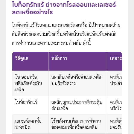
โบท็อกรักแร้ ต่างจากโรลออนและเลเซอร์
ลดเหงื่ออย่างไร
โบท็อกรักแร้ โรลออน และเลเซอร์ลดเหงื่อ มีเป้าหมายคล้าย
กันคือช่วยลดความเปียกชื้นหรือกลิ่นบริเวณรักแร้ แต่หลัก
การทำงานและความเหมาะสมต่างกัน ดังนี้
วิธีดูแล
หลักการ
เหมาะกับใค
โรลออนหรือ
ลดกลิ่นเหงื่อหรือช่วยลดเหงื่อ
คนที่เหงื่อไม
ผลิตภัณฑ์ระงับ
บนผิวชั่วคราว
ประจำวัน
เหงื่อ
โบท็อกรักแร้
ลดสัญญาณประสาทที่กระตุ้น
คนที่เหงื่อรัก
ต่อมเหงื่อ
หรือโรลออนเอ
เลเซอร์ลดเหงื่อ
ใช้พลังงานเพื่อลดการทำงาน
คนที่ต้องการ
บางชนิด
ของต่อมเหงื่อหรือต่อมกลิ่น
ยอมรับอาการ