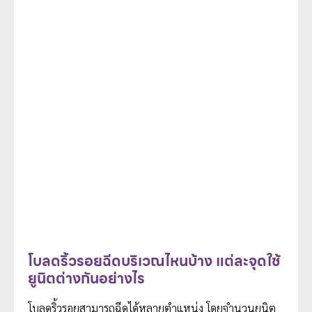
โบลดริ้วรอยฉีดบริเวณไหนบ้าง แต่ละจุดใช้
ยูนิตต่างกันอย่างไร
โบลดริ้วรอยสามารถฉีดได้หลายตำแหน่ง โดยจำนวนยูนิต