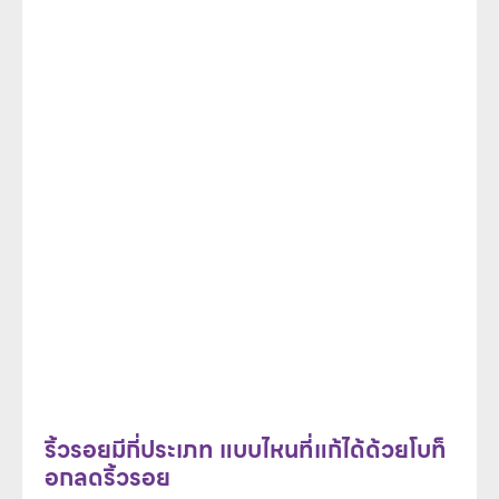
ริ้วรอยมีกี่ประเภท แบบไหนที่แก้ได้ด้วยโบท็
อกลดริ้วรอย