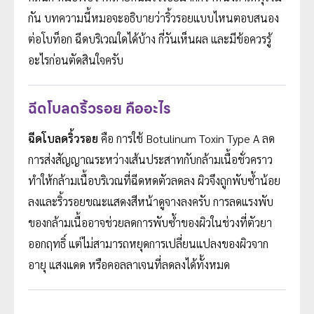
กัน บทความนี้หมอจะอธิบายว่าริ้วรอยแบบไหนตอบสนอง
ต่อโบท็อก ฉีดบริเวณใดได้บ้าง กี่วันเห็นผล และมีข้อควรรู้
อะไรก่อนตัดสินใจครับ
ฉีดโบลดริ้วรอย คืออะไร
ฉีดโบลดริ้วรอย
คือ การใช้ Botulinum Toxin Type A ลด
การส่งสัญญาณระหว่างเส้นประสาทกับกล้ามเนื้อชั่วคราว
ทำให้กล้ามเนื้อบริเวณที่ฉีดหดตัวลดลง ผิวจึงถูกพับซ้ำน้อย
ลงและริ้วรอยขณะแสดงสีหน้าดูจางลงครับ การลดแรงพับ
ของกล้ามเนื้ออาจช่วยลดการพับซ้ำของผิวในช่วงที่ตัวยา
ออกฤทธิ์ แต่ไม่สามารถหยุดการเปลี่ยนแปลงของผิวจาก
อายุ แสงแดด หรือคอลลาเจนที่ลดลงได้ทั้งหมด