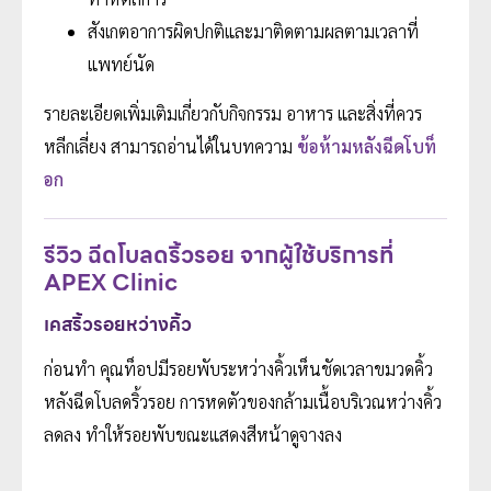
สังเกตอาการผิดปกติและมาติดตามผลตามเวลาที่
แพทย์นัด
รายละเอียดเพิ่มเติมเกี่ยวกับกิจกรรม อาหาร และสิ่งที่ควร
หลีกเลี่ยง สามารถอ่านได้ในบทความ
ข้อห้ามหลังฉีดโบท็
อก
รีวิว ฉีดโบลดริ้วรอย จากผู้ใช้บริการที่
APEX Clinic
เคสริ้วรอยหว่างคิ้ว
ก่อนทำ คุณท็อปมีรอยพับระหว่างคิ้วเห็นชัดเวลาขมวดคิ้ว
หลังฉีดโบลดริ้วรอย การหดตัวของกล้ามเนื้อบริเวณหว่างคิ้ว
ลดลง ทำให้รอยพับขณะแสดงสีหน้าดูจางลง