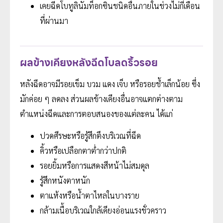
เคยฉีดโบทูลินัมท็อกซินชนิดอื่นภายในช่วงไม่กี่เดือน
ที่ผ่านมา
ผลข้างเคียงหลังฉีดโบลดริ้วรอย
หลังฉีดอาจมีรอยเข็ม บวม แดง เจ็บ หรือรอยช้ำเล็กน้อย ซึ่ง
มักค่อย ๆ ลดลง ส่วนผลข้างเคียงอื่นอาจแตกต่างตาม
ตำแหน่งฉีดและการตอบสนองของแต่ละคน ได้แก่
ปวดศีรษะหรือรู้สึกตึงบริเวณที่ฉีด
คิ้วหรือเปลือกตาต่ำกว่าปกติ
รอยยิ้มหรือการแสดงสีหน้าไม่สมดุล
รู้สึกหนังตาหนัก
ตาแห้งหรือน้ำตาไหลในบางราย
กล้ามเนื้อบริเวณใกล้เคียงอ่อนแรงชั่วคราว