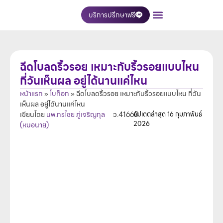
บริการปรึกษาฟรี
เกี่ยวกับเรา
บริการของเรา
ติดต่อเรา
ฉีดโบลดริ้วรอย เหมาะกับริ้วรอยแบบไหน
กี่วันเห็นผล อยู่ได้นานแค่ไหน
หน้าแรก
»
โบท็อก
»
ฉีดโบลดริ้วรอย เหมาะกับริ้วรอยแบบไหน กี่วัน
เห็นผล อยู่ได้นานแค่ไหน
เขียนโดย
นพ.กรไชย ภู่เจริญกุล
ว.41660
อัปเดตล่าสุด
16 กุมภาพันธ์
2026
(หมอนาย)