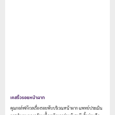
เคสริ้วรอยหน้าผาก
คุณกอล์ฟกังวลเรื่องรอยพับบริเวณหน้าผาก แพทย์ประเมิน