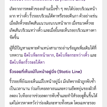
เกิดจากการหดตัวของกล้ามเนื้อซ้ำ ๆ พบได้บ่อยบริเวณหน้า
ผาก หว่างคิ้ว ริ้วรอยบริเวณใต้ตาหรือรอยตีนกา ตัวอย่างเช่น
เมื่อเลิกคิ้วจะเกิดเส้นแนวนอนบนหน้าผาก เมื่อขมวดคิ้วจะ
เกิดเส้นบริเวณหว่างคิ้ว และเมื่อยิ้มจะเห็นรอยบริเวณหางตา
ชัดขึ้น
ผู้ที่มีปัญหาเฉพาะตำแหน่งสามารถอ่านข้อมูลเพิ่มเติมได้ที่
บทความ
ฉีดโบท็อกหน้าผาก
,
ฉีดโบท็อกระหว่างคิ้ว
และ
ฉีดโบท็อกริ้วรอยใต้ตา
ริ้วรอยที่เห็นแม้ใบหน้าอยู่นิ่ง (Static Line)
ริ้วรอยที่ยังมองเห็นแม้ใบหน้าอยู่นิ่ง มักเกิดจากผิวถูกพับซ้ำ
เป็นเวลานาน ร่วมกับคอลลาเจนและความยืดหยุ่นของผิวที่
ลดลง โบท็อกอาจช่วยลดการพับซ้ำและทำให้รอยดูตื้นขึ้นได้
แต่ไม่ควรคาดหวังว่าร่องเดิมจะหายทั้งหมด โดยเฉพาะรอย