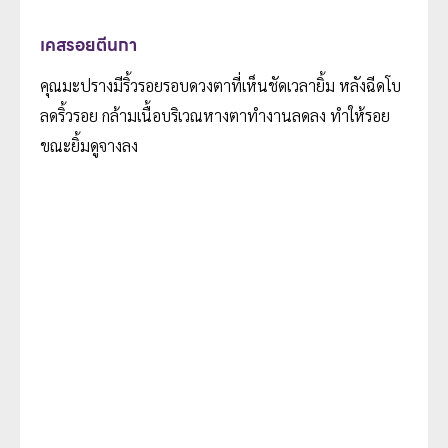
เคสรอยตีนกา
คุณมะปรางมีริ้วรอยรอบดวงตาที่เห็นชัดเวลายิ้ม หลังฉีดโบ
ลดริ้วรอย กล้ามเนื้อบริเวณหางตาทำงานลดลง ทำให้รอย
ขณะยิ้มดูจางลง