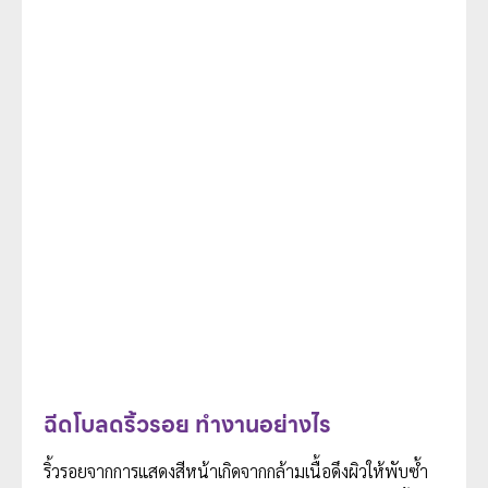
ฉีดโบลดริ้วรอย ทำงานอย่างไร
ริ้วรอยจากการแสดงสีหน้าเกิดจากกล้ามเนื้อดึงผิวให้พับซ้ำ