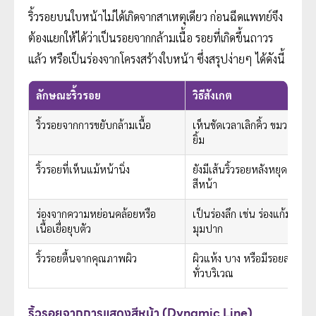
ริ้วรอยบนใบหน้าไม่ได้เกิดจากสาเหตุเดียว ก่อนฉีดแพทย์จึง
ต้องแยกให้ได้ว่าเป็นรอยจากกล้ามเนื้อ รอยที่เกิดขึ้นถาวร
แล้ว หรือเป็นร่องจากโครงสร้างใบหน้า ซึ่งสรุปง่ายๆ ได้ดังนี้
ลักษณะริ้วรอย
วิธีสังเกต
ริ้วรอยจากการขยับกล้ามเนื้อ
เห็นชัดเวลาเลิกคิ้ว ขมวดคิ้ว ห
ยิ้ม
ริ้วรอยที่เห็นแม้หน้านิ่ง
ยังมีเส้นริ้วรอยหลังหยุดแสดง
สีหน้า
ร่องจากความหย่อนคล้อยหรือ
เป็นร่องลึก เช่น ร่องแก้มหรือร่
เนื้อเยื่อยุบตัว
มุมปาก
ริ้วรอยตื้นจากคุณภาพผิว
ผิวแห้ง บาง หรือมีรอยละเอียด
ทั่วบริเวณ
ริ้วรอยจากการแสดงสีหน้า (Dynamic Line)