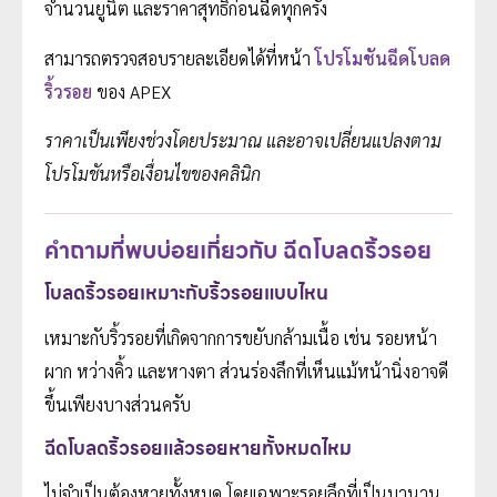
จำนวนยูนิต และราคาสุทธิก่อนฉีดทุกครั้ง
สามารถตรวจสอบรายละเอียดได้ที่หน้า
โปรโมชันฉีดโบลด
ริ้วรอย
ของ APEX
ราคาเป็นเพียงช่วงโดยประมาณ และอาจเปลี่ยนแปลงตาม
โปรโมชันหรือเงื่อนไขของคลินิก
คำถามที่พบบ่อยเกี่ยวกับ ฉีดโบลดริ้วรอย
โบลดริ้วรอยเหมาะกับริ้วรอยแบบไหน
เหมาะกับริ้วรอยที่เกิดจากการขยับกล้ามเนื้อ เช่น รอยหน้า
ผาก หว่างคิ้ว และหางตา ส่วนร่องลึกที่เห็นแม้หน้านิ่งอาจดี
ขึ้นเพียงบางส่วนครับ
ฉีดโบลดริ้วรอยแล้วรอยหายทั้งหมดไหม
ไม่จำเป็นต้องหายทั้งหมด โดยเฉพาะรอยลึกที่เป็นมานาน