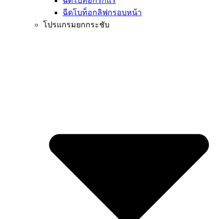
ฉีดโบท็อกรักแร้
ฉีดโบท็อกลิฟกรอบหน้า
โปรแกรมยกกระชับ