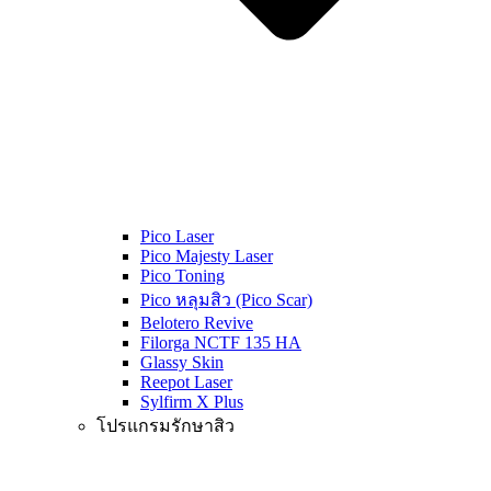
Pico Laser
Pico Majesty Laser
Pico Toning
Pico หลุมสิว (Pico Scar)
Belotero Revive
Filorga NCTF 135 HA
Glassy Skin
Reepot Laser
Sylfirm X Plus
โปรแกรมรักษาสิว