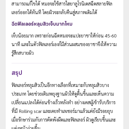
สามารถแก้ไขได้ หมอจะใช้สารไฮยาลูโรนิเดสฉีดสลายฟิล
เลอร์ออกได้ทันที โดยผิวจะกลับคืนสู่สภาพเดิมได้
ฉีดฟิลเลอร์หลุมสิวเจ็บมากไหม
เจ็บน้อยมาก เพราะก่อนฉีดหมอจะแปะยาชาให้ก่อน 45-60
นาที และในตัวฟิลเลอร์เองก็มีส่วนผสมของยาชาจึงให้ความ
รู้สึกสบายผิว
สรุป
ฟิลเลอร์หลุมสิวเป็นอีกทางเลือกที่เหมาะกับหลุมสิวบาง
ประเภท โดยช่วยเติมพยุงฐานผิวให้ดูตื้นขึ้นและเห็นความ
เปลี่ยนแปลงได้ค่อนข้างเร็วหลังทำ อย่างเคสผู้เข้ารับบริการ
ที่มี Rolling scar และเคยทำเลเซอร์มาแล้วแต่ยังมีรอยยุบ
เมื่อรักษาร่วมกับการตัดพังผืดและฟิลเลอร์ ผิวดูเรียบขึ้นและ
แต่งหน้าง่ายขึ้น