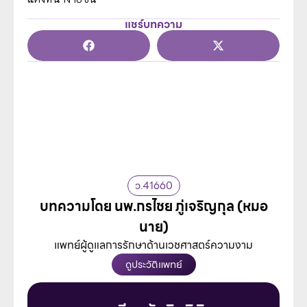
แชร์บทความ
ว.41660
บทความโดย นพ.กรไชย ภู่เจริญกุล (หมอ
นาย)
แพทย์ผู้ดูแลการรักษาด้านเวชศาสตร์ความงาม
ดูประวัติแพทย์