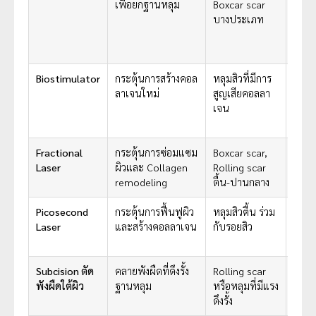
เพื่อยกฐานหลุม
Boxcar scar
บางป
บางประเภท
เห็น
เปลี
ค่อนข
Biostimulator
กระตุ้นการสร้างคอล
หลุมสิวที่มีการ
ผิวค่
ลาเจนใหม่
สูญเสียคอลลา
ขึ้นแ
เจน
เป็น
ธรรม
Fractional
กระตุ้นการซ่อมแซม
Boxcar scar,
ช่วยท
Laser
ผิวและ Collagen
Rolling scar
สิวแ
remodeling
ตื้น-ปานกลาง
Textu
Picosecond
กระตุ้นการฟื้นฟูผิว
หลุมสิวตื้น ร่วม
พักฟื
Laser
และสร้างคอลลาเจน
กับรอยสิว
ช่วย
ผิว
Subcision ตัด
คลายพังผืดที่ดึงรั้ง
Rolling scar
แก้ที
พังผืดใต้ผิว
ฐานหลุม
หรือหลุมที่มีแรง
ของห
ดึงรั้ง
ประ