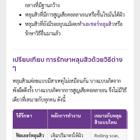
กลางที่มีฐานกว้าง
หลุมสิวที่มีการสูญเสียคอลลาเจนหรือชั้นไขมันใต้ผิว
หลุมสิวที่ยังมีรอยยุบแม้เคยทำ
เลเซอร์หลุมสิว
หรือ
รักษาวิธีอื่นมาแล้ว
เปรียบเทียบ การรักษาหลุมสิวด้วยวิธีต่าง
ๆ
หลุมสิวแต่ละแบบมีสาเหตุไม่เหมือนกัน บางแบบเกิดจาก
พังผืดดึงรั้ง บางแบบเกิดจากการสูญเสียคอลลาเจน จึงไม่มีวิธี
เดียวที่เหมาะกับทุกคน ดังนี้
วิธีรักษา
หลักการทำงาน
เหมาะกับหลุม
จุดเด
สิวแบบไหน
ฟิลเลอร์หลุมสิว
เติมปริมาตรใต้ผิว
Rolling scar,
Boxc