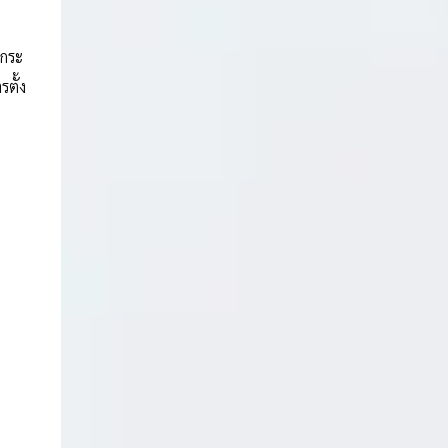
นกระ
ตั้ง