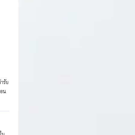
้ารับ
ค่อน
นใน