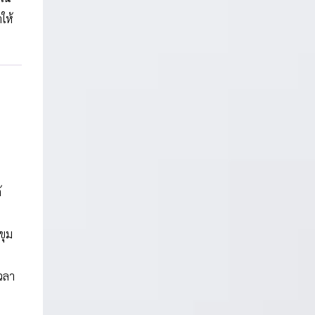
ให้
้
ขุม
เวลา