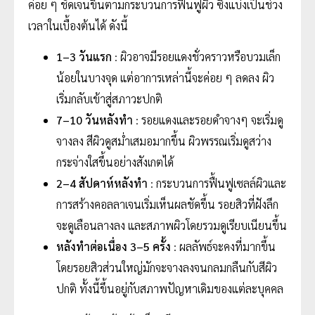
ค่อย ๆ ชัดเจนขึ้นตามกระบวนการฟื้นฟูผิว ซึ่งแบ่งเป็นช่วง
เวลาในเบื้องต้นได้ ดังนี้
1–3 วันแรก
: ผิวอาจมีรอยแดงชั่วคราวหรือบวมเล็ก
น้อยในบางจุด แต่อาการเหล่านี้จะค่อย ๆ ลดลง ผิว
เริ่มกลับเข้าสู่สภาวะปกติ
7–10 วันหลังทำ
: รอยแดงและรอยดำจางๆ จะเริ่มดู
จางลง สีผิวดูสม่ำเสมอมากขึ้น ผิวพรรณเริ่มดูสว่าง
กระจ่างใสขึ้นอย่างสังเกตได้
2–4 สัปดาห์หลังทำ
: กระบวนการฟื้นฟูเซลล์ผิวและ
การสร้างคอลลาเจนเริ่มเห็นผลชัดขึ้น รอยสิวที่ฝังลึก
จะดูเลือนลางลง และสภาพผิวโดยรวมดูเรียบเนียนขึ้น
หลังทำต่อเนื่อง 3–5 ครั้ง
: ผลลัพธ์จะคงที่มากขึ้น
โดยรอยสิวส่วนใหญ่มักจะจางลงจนกลมกลืนกับสีผิว
ปกติ ทั้งนี้ขึ้นอยู่กับสภาพปัญหาเดิมของแต่ละบุคคล