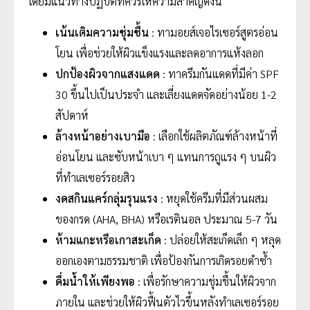
โดยมีแนวทางปฏิบัติที่ควรให้ความสำคัญดังนี้
เน้นเติมความชุ่มชื้น
: ทามอยส์เจอไรเซอร์สูตรอ่อน
โยน เพื่อช่วยให้ผิวแข็งแรงและลดอาการแห้งลอก
ปกป้องผิวจากแสงแดด
: ทาครีมกันแดดที่มีค่า SPF
30 ขึ้นไปเป็นประจำ และเลี่ยงแดดจัดอย่างน้อย 1-2
สัปดาห์
ล้างหน้าอย่างเบามือ
: เลือกใช้ผลิตภัณฑ์ล้างหน้าที่
อ่อนโยน และซับหน้าเบา ๆ แทนการถูแรง ๆ บนผิว
ที่ทำเลเซอร์รอยสิว
งดสกินแคร์กลุ่มรุนแรง
: หยุดใช้ครีมที่มีส่วนผสม
ของกรด (AHA, BHA) หรือเรตินอล ประมาณ 5-7 วัน
ห้ามแกะหรือเกาสะเก็ด
: ปล่อยให้สะเก็ดเล็ก ๆ หลุด
ออกเองตามธรรมชาติ เพื่อป้องกันการเกิดรอยดำซ้ำ
ดื่มน้ำให้เพียงพอ
: เพื่อรักษาความชุ่มชื้นให้ผิวจาก
ภายใน และช่วยให้ผิวฟื้นตัวไวขึ้นหลังทำเลเซอร์รอย